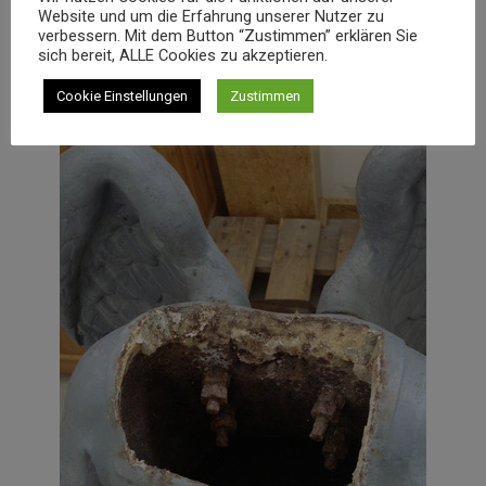
& Co. lieben: Verwende Suchbegriffe, mit denen du
Website und um die Erfahrung unserer Nutzer zu
selbst nach dir googeln würdest. Gerne am besten in
verbessern. Mit dem Button “Zustimmen” erklären Sie
der Überschrift, das kommt bei Suchmaschinen
sich bereit, ALLE Cookies zu akzeptieren.
besonders gut an.
Cookie Einstellungen
Zustimmen