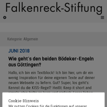
Kategorie:
Allgemein
JUNI 2018
Wie geht’s den beiden Bödeker-Engeln
aus Göttingen?
Hallo, ich bin ein Textblock! Ich bin hier, um dir ein
wenig Inspiration für deine eigenen Texte auf deiner
neuen Webseite zu liefern. Gut? Super, los geht’s:
Kennst du die KISS-Regel? Heißt: Keep it short and
simple, also halte es kurz und einfach. Leser lieben
nämlich knackige Texte. Versuch also, alles so gut wie
Cookie-Hinweis
möglich auf den Punkt zu bringen. Texte, die Google
Wir nutzen Cookies für die Funktionen auf unserer